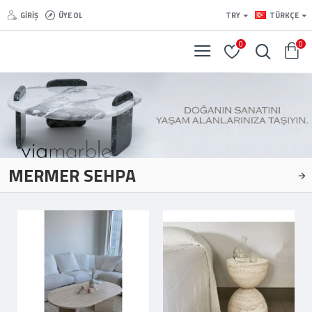
GIRIŞ
ÜYE OL
TRY
TÜRKÇE
0
0
MERMER SEHPA