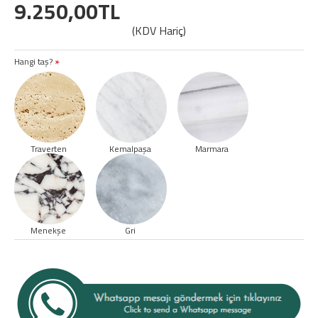
9.250,00TL
(KDV Hariç)
Hangi taş?
Traverten
Kemalpaşa
Marmara
Menekşe
Gri