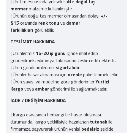
¦
Üretim esnasında yüksek kalite
doğal taş
mermer
malzeme kullanılmıştır.
¦
Ürünün doğal taş mermer olmasından dolayı
+/-
%15
oranında
renk tonu
ve
damar
farklılıkları
görülebilir.
TESLİMAT HAKKINDA
¦
Ürünlerimiz
15-20 iş günü
içinde imal edilip
gönderilmektedir veya fabrikadan teslim edilmektedir.
¦
Ürün gönderimlerimiz
sigortalıdır
.
¦
Ürünler hasar almaması için
özenle
paketlenmektedir.
¦
Ürün sayısı ve modeline göre gönderimler
Yurtiçi
Kargo
veya
ambar
gönderimi ile sağlanmaktadır.
İADE / DEĞİŞİM HAKKINDA
¦
Kargo esnasında herhangi bir hasar oluşması
durumunda, kargo yetkilisiyle hazırlanan
tutanak
ile
firmamıza başvurarak ürünün yenisi
bedelsiz
şekilde