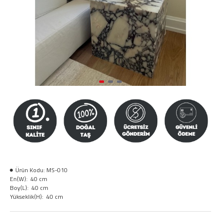
Ürün Kodu:
MS-010
En(W):
40 cm
Boy(L):
40 cm
Yükseklik(H):
40 cm