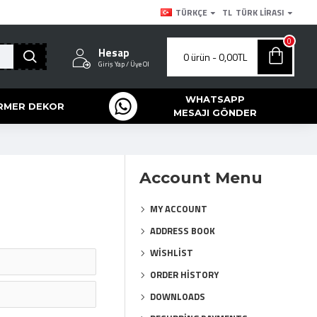
TÜRKÇE
TL
TÜRK LIRASI
0
Hesap
0 ürün - 0,00TL
Giriş Yap / Üye Ol
WHATSAPP
RMER DEKOR
MESAJI GÖNDER
Account Menu
MY ACCOUNT
ADDRESS BOOK
WISHLIST
ORDER HISTORY
DOWNLOADS