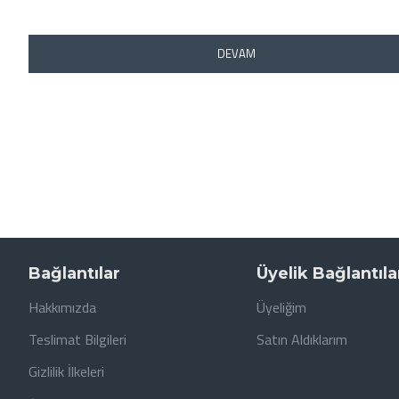
DEVAM
Bağlantılar
Üyelik Bağlantıla
Hakkımızda
Üyeliğim
Teslimat Bilgileri
Satın Aldıklarım
Gizlilik İlkeleri