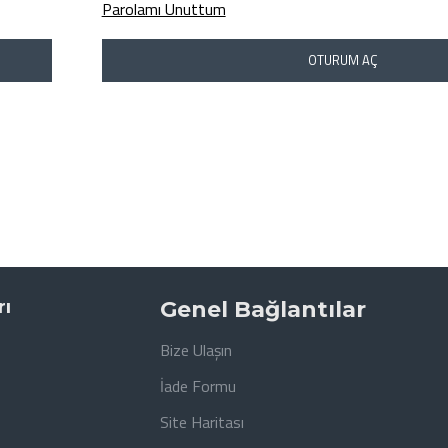
Parolamı Unuttum
OTURUM AÇ
rı
Genel Bağlantılar
Bize Ulaşın
İade Formu
Site Haritası