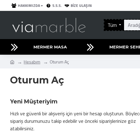
HAKKIMIZDA
S.S.S.
BIZE ULAŞIN
Tüm
MERMER MASA
MERMER SEH
Hesabım
Oturum Aç
Oturum Aç
Yeni Müşteriyim
Hızlı ve güvenli bir alışveriş için yeni bir hesap oluşturun. Böylec
sipariş durumunuzu takip edebilir ve önceki siparişlerinize göz
atabilirsiniz.