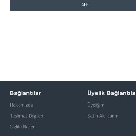
GERI
Bağlantılar
Üyelik Bağlantıla
Hakkımızda
Üyeliğim
Teslimat Bilgileri
Satın Aldıklarım
Gizlilik İlkeleri