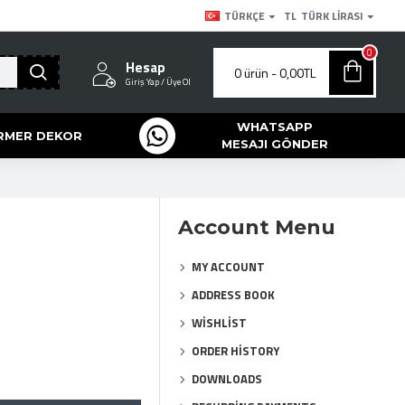
TÜRKÇE
TL
TÜRK LIRASI
0
Hesap
0 ürün - 0,00TL
Giriş Yap / Üye Ol
WHATSAPP
RMER DEKOR
MESAJI GÖNDER
Account Menu
MY ACCOUNT
ADDRESS BOOK
WISHLIST
ORDER HISTORY
DOWNLOADS