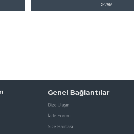
DEVAM
rı
Genel Bağlantılar
Bize Ulaşın
İade Formu
Site Haritası