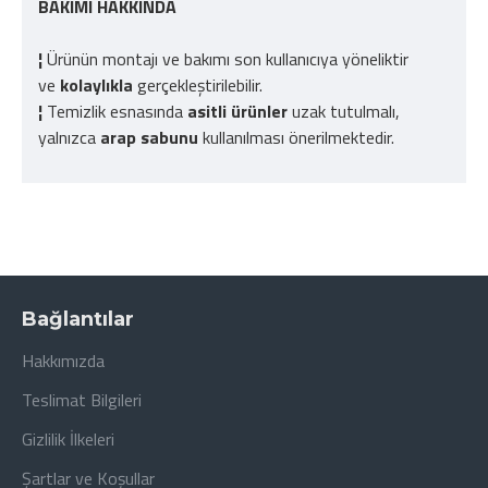
BAKIMI HAKKINDA
¦
Ürünün montajı ve bakımı son kullanıcıya yöneliktir
ve
kolaylıkla
gerçekleştirilebilir.
¦
Temizlik esnasında
asitli ürünler
uzak tutulmalı,
yalnızca
arap sabunu
kullanılması önerilmektedir.
Bağlantılar
Hakkımızda
Teslimat Bilgileri
Gizlilik İlkeleri
Şartlar ve Koşullar