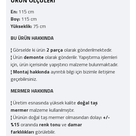
ÜRÜN ÖLÇÜLERİ
En:
115 cm
Boy:
115 cm
Yükseklik:
75 cm
BU ÜRÜN HAKKINDA
¦
Görselde ki ürün
2 parça
olarak gönderilmektedir.
¦
Ürün
demonte
olarak gönderilir. Yapıştırma işlemleri
için, ürün içerisinde yapıştırıcı malzeme bulunmaktadır.
¦
Montaj hakkında
ayrıntılı bilgi için bizimle iletişime
geçebilirsiniz.
MERMER HAKKINDA
¦
Üretim esnasında yüksek kalite
doğal taş
mermer
malzeme kullanılmıştır.
¦
Ürünün doğal taş mermer olmasından dolayı
+/-
%15
oranında
renk tonu
ve
damar
farklılıkları
görülebilir.