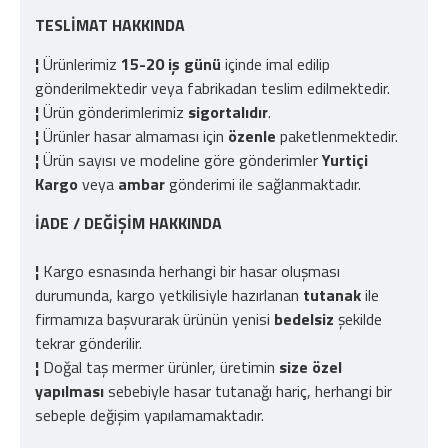
TESLİMAT HAKKINDA
¦
Ürünlerimiz
15-20 iş günü
içinde imal edilip
gönderilmektedir veya fabrikadan teslim edilmektedir.
¦
Ürün gönderimlerimiz
sigortalıdır
.
¦
Ürünler hasar almaması için
özenle
paketlenmektedir.
¦
Ürün sayısı ve modeline göre gönderimler
Yurtiçi
Kargo
veya
ambar
gönderimi ile sağlanmaktadır.
İADE / DEĞİŞİM HAKKINDA
¦
Kargo esnasında herhangi bir hasar oluşması
durumunda, kargo yetkilisiyle hazırlanan
tutanak
ile
firmamıza başvurarak ürünün yenisi
bedelsiz
şekilde
tekrar gönderilir.
¦
Doğal taş mermer ürünler, üretimin
size özel
yapılması
sebebiyle hasar tutanağı hariç, herhangi bir
sebeple değişim yapılamamaktadır.