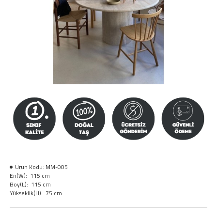
Ürün Kodu:
MM-005
En(W):
115 cm
Boy(L):
115 cm
Yükseklik(H):
75 cm