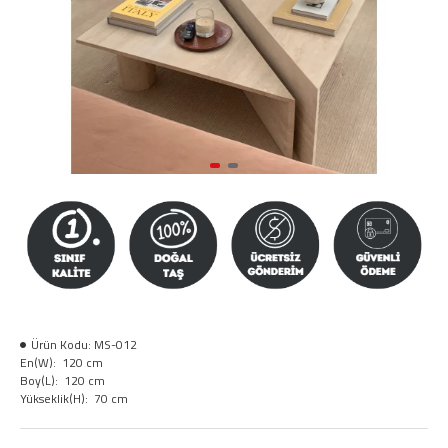
Ürün Kodu:
MS-012
En(W):
120 cm
Boy(L):
120 cm
Yükseklik(H):
70 cm