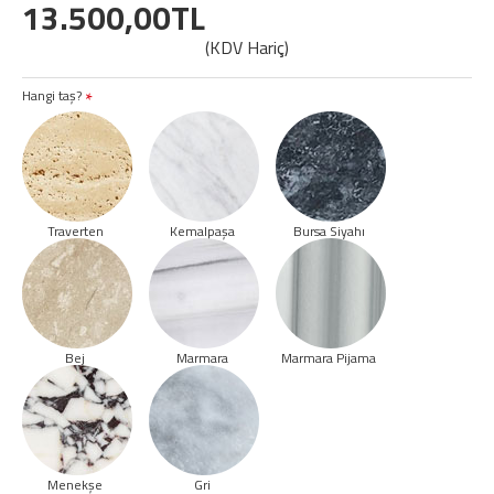
13.500,00TL
(KDV Hariç)
Hangi taş?
Traverten
Kemalpaşa
Bursa Siyahı
Bej
Marmara
Marmara Pijama
Menekşe
Gri