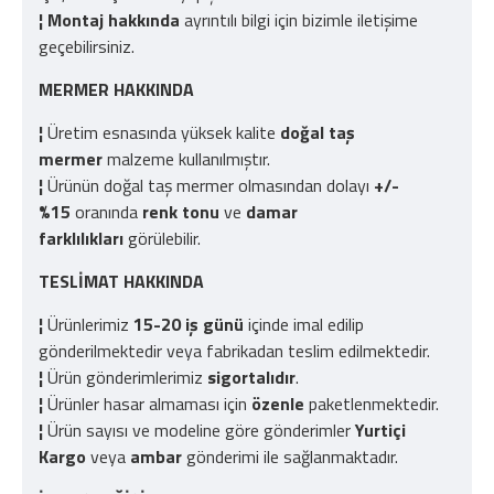
¦
Montaj hakkında
ayrıntılı bilgi için bizimle iletişime
geçebilirsiniz.
MERMER HAKKINDA
¦
Üretim esnasında yüksek kalite
doğal taş
mermer
malzeme kullanılmıştır.
¦
Ürünün doğal taş mermer olmasından dolayı
+/-
%15
oranında
renk tonu
ve
damar
farklılıkları
görülebilir.
TESLİMAT HAKKINDA
¦
Ürünlerimiz
15-20 iş günü
içinde imal edilip
gönderilmektedir veya fabrikadan teslim edilmektedir.
¦
Ürün gönderimlerimiz
sigortalıdır
.
¦
Ürünler hasar almaması için
özenle
paketlenmektedir.
¦
Ürün sayısı ve modeline göre gönderimler
Yurtiçi
Kargo
veya
ambar
gönderimi ile sağlanmaktadır.