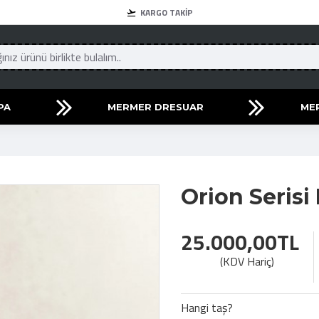
KARGO TAKIP
PA
MERMER DRESUAR
ME
Orion Seris
25.000,00TL
(KDV Hariç)
Hangi taş?