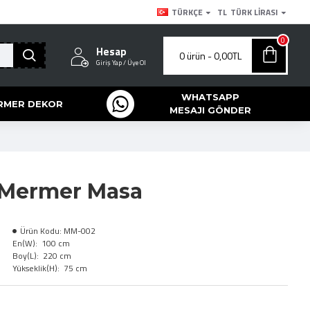
TÜRKÇE
TL
TÜRK LIRASI
0
Hesap
0 ürün - 0,00TL
Giriş Yap / Üye Ol
WHATSAPP
RMER DEKOR
MESAJI GÖNDER
i Mermer Masa
Ürün Kodu:
MM-002
En(W):
100 cm
Boy(L):
220 cm
Yükseklik(H):
75 cm