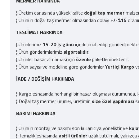
MERMER HAKKINDA
¦
Üretim esnasında yüksek kalite
doğal taş mermer
malzeme
¦
Ürünün doğal taş mermer olmasından dolayı
+/-%15
oran
TESLİMAT HAKKINDA
¦
Ürünlerimiz
15-20 iş günü
içinde imal edilip gönderilmekt
¦
Ürün gönderimlerimiz
sigortalıdır
.
¦
Ürünler hasar almaması için
özenle
paketlenmektedir.
¦
Ürün sayısı ve modeline göre gönderimler
Yurtiçi Kargo
v
İADE / DEĞİŞİM HAKKINDA
¦
Kargo esnasında herhangi bir hasar oluşması durumunda, ka
¦
Doğal taş mermer ürünler, üretimin
size özel yapılması
se
BAKIMI HAKKINDA
¦
Ürünün montajı ve bakımı son kullanıcıya yöneliktir ve
kola
¦
Temizlik esnasında
asitli ürünler
uzak tutulmalı, yalnızca