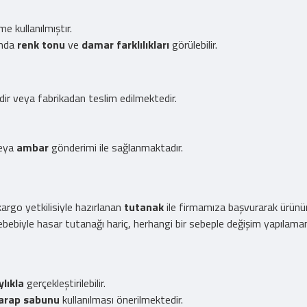
 kullanılmıştır.
ında
renk tonu
ve
damar farklılıkları
görülebilir.
edir veya fabrikadan teslim edilmektedir.
eya
ambar
gönderimi ile sağlanmaktadır.
rgo yetkilisiyle hazırlanan
tutanak
ile firmamıza başvurarak ürünü
bebiyle hasar tutanağı hariç, herhangi bir sebeple değişim yapılama
ylıkla
gerçekleştirilebilir.
arap sabunu
kullanılması önerilmektedir.