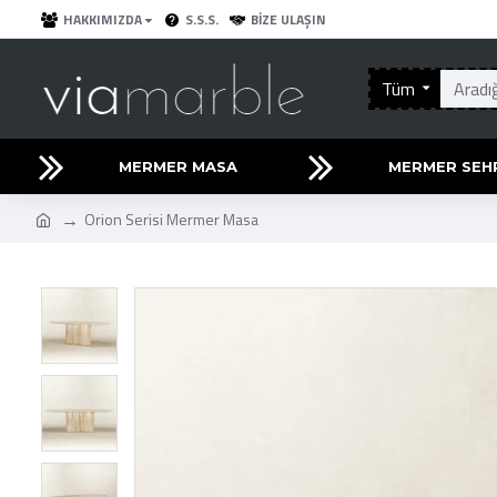
HAKKIMIZDA
S.S.S.
BIZE ULAŞIN
Tüm
MERMER MASA
MERMER SEH
Orion Serisi Mermer Masa