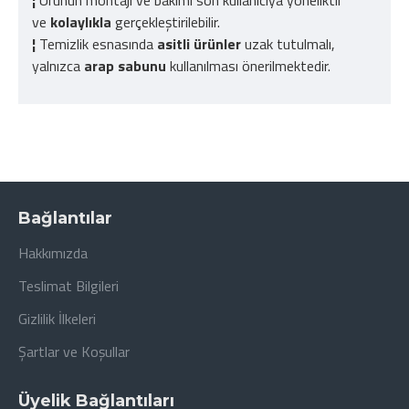
¦
Ürünün montajı ve bakımı son kullanıcıya yöneliktir
ve
kolaylıkla
gerçekleştirilebilir.
¦
Temizlik esnasında
asitli ürünler
uzak tutulmalı,
yalnızca
arap sabunu
kullanılması önerilmektedir.
Bağlantılar
Hakkımızda
Teslimat Bilgileri
Gizlilik İlkeleri
Şartlar ve Koşullar
Üyelik Bağlantıları