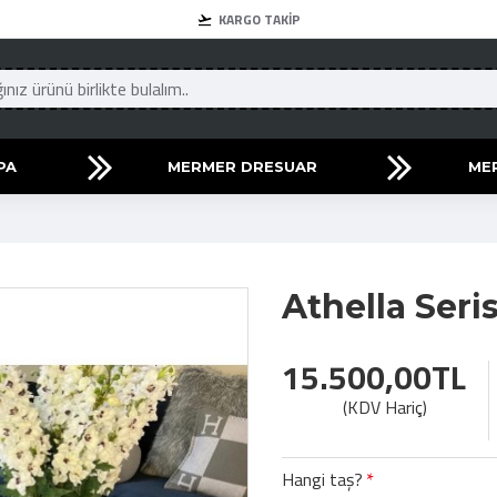
KARGO TAKIP
PA
MERMER DRESUAR
ME
Athella Ser
15.500,00TL
(KDV Hariç)
Hangi taş?