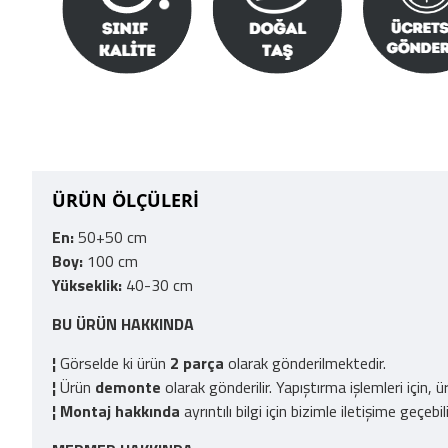
ÜRÜN ÖLÇÜLERİ
En:
50+50 cm
Boy:
100 cm
Yükseklik:
40-30 cm
BU ÜRÜN HAKKINDA
¦
Görselde ki ürün
2 parça
olarak gönderilmektedir.
¦
Ürün
demonte
olarak gönderilir. Yapıştırma işlemleri için,
¦
Montaj hakkında
ayrıntılı bilgi için bizimle iletişime geçebili