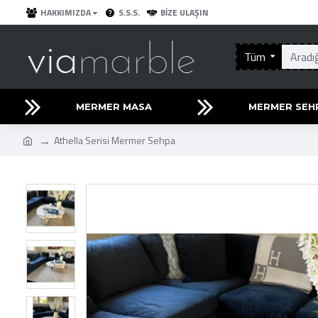
HAKKIMIZDA
S.S.S.
BIZE ULAŞIN
Tüm
MERMER MASA
MERMER SEH
Athella Serisi Mermer Sehpa