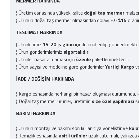
MERMER HAKKINDA
¦
Üretim esnasında yüksek kalite
doğal taş mermer
malzeme
¦
Ürünün doğal taş mermer olmasından dolayı
+/-%15
oran
TESLİMAT HAKKINDA
¦
Ürünlerimiz
15-20 iş günü
içinde imal edilip gönderilmekt
¦
Ürün gönderimlerimiz
sigortalıdır
.
¦
Ürünler hasar almaması için
özenle
paketlenmektedir.
¦
Ürün sayısı ve modeline göre gönderimler
Yurtiçi Kargo
v
İADE / DEĞİŞİM HAKKINDA
¦
Kargo esnasında herhangi bir hasar oluşması durumunda, ka
¦
Doğal taş mermer ürünler, üretimin
size özel yapılması
se
BAKIMI HAKKINDA
¦
Ürünün montajı ve bakımı son kullanıcıya yöneliktir ve
kola
¦
Temizlik esnasında
asitli ürünler
uzak tutulmalı, yalnızca