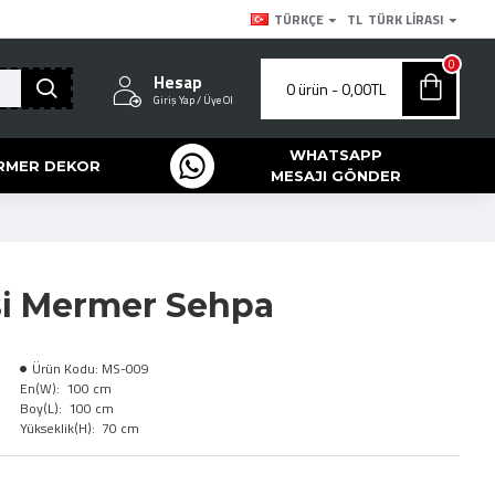
TÜRKÇE
TL
TÜRK LIRASI
0
Hesap
0 ürün - 0,00TL
Giriş Yap / Üye Ol
WHATSAPP
RMER DEKOR
MESAJI GÖNDER
isi Mermer Sehpa
Ürün Kodu:
MS-009
En(W):
100 cm
Boy(L):
100 cm
Yükseklik(H):
70 cm