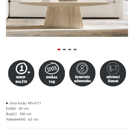
Ürün Kodu:
MS-011
En(W):
50 cm
Boy(L):
100 cm
Yükseklik(H):
45 cm