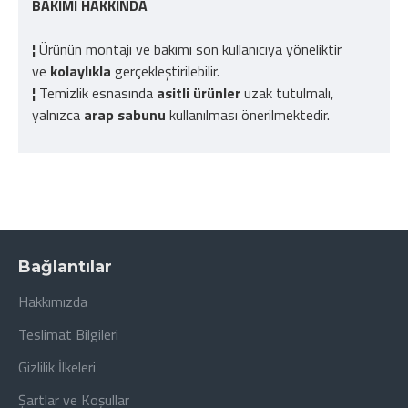
BAKIMI HAKKINDA
¦
Ürünün montajı ve bakımı son kullanıcıya yöneliktir
ve
kolaylıkla
gerçekleştirilebilir.
¦
Temizlik esnasında
asitli ürünler
uzak tutulmalı,
yalnızca
arap sabunu
kullanılması önerilmektedir.
Bağlantılar
Hakkımızda
Teslimat Bilgileri
Gizlilik İlkeleri
Şartlar ve Koşullar