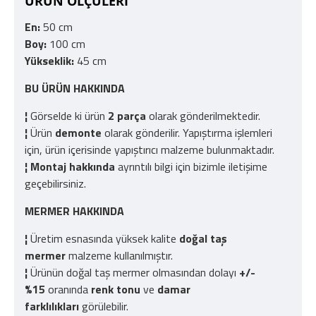
ÜRÜN ÖLÇÜLERİ
En:
50 cm
Boy:
100 cm
Yükseklik:
45 cm
BU ÜRÜN HAKKINDA
¦
Görselde ki ürün
2 parça
olarak gönderilmektedir.
¦
Ürün
demonte
olarak gönderilir. Yapıştırma işlemleri
için, ürün içerisinde yapıştırıcı malzeme bulunmaktadır.
¦
Montaj hakkında
ayrıntılı bilgi için bizimle iletişime
geçebilirsiniz.
MERMER HAKKINDA
¦
Üretim esnasında yüksek kalite
doğal taş
mermer
malzeme kullanılmıştır.
¦
Ürünün doğal taş mermer olmasından dolayı
+/-
%15
oranında
renk tonu
ve
damar
farklılıkları
görülebilir.