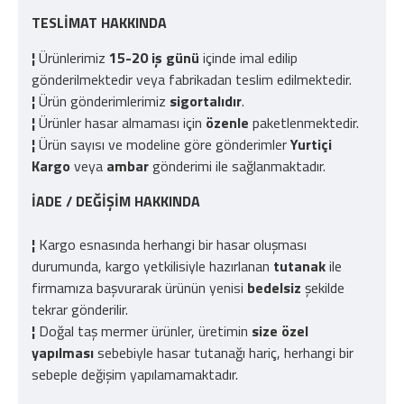
TESLİMAT HAKKINDA
¦
Ürünlerimiz
15-20 iş günü
içinde imal edilip
gönderilmektedir veya fabrikadan teslim edilmektedir.
¦
Ürün gönderimlerimiz
sigortalıdır
.
¦
Ürünler hasar almaması için
özenle
paketlenmektedir.
¦
Ürün sayısı ve modeline göre gönderimler
Yurtiçi
Kargo
veya
ambar
gönderimi ile sağlanmaktadır.
İADE / DEĞİŞİM HAKKINDA
¦
Kargo esnasında herhangi bir hasar oluşması
durumunda, kargo yetkilisiyle hazırlanan
tutanak
ile
firmamıza başvurarak ürünün yenisi
bedelsiz
şekilde
tekrar gönderilir.
¦
Doğal taş mermer ürünler, üretimin
size özel
yapılması
sebebiyle hasar tutanağı hariç, herhangi bir
sebeple değişim yapılamamaktadır.