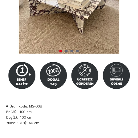
Ürün Kodu:
MS-008
En(W):
100 cm
Boy(L):
100 cm
Yükseklik(H):
40 cm