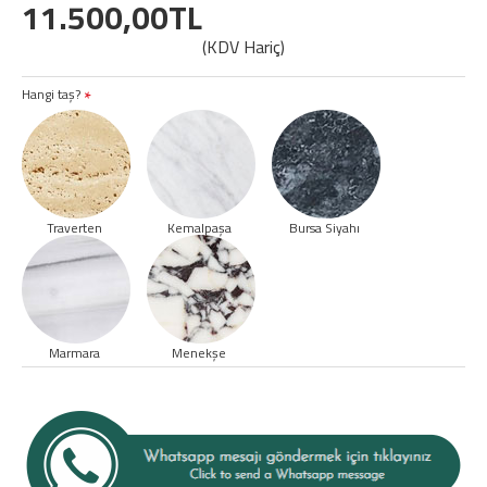
11.500,00TL
(KDV Hariç)
Hangi taş?
Traverten
Kemalpaşa
Bursa Siyahı
Marmara
Menekşe