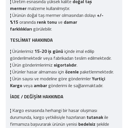
¦
Üretim esnasında yüksek kalite
doğal taş
mermer
malzeme kullanılmıştır.
¦
Ürünün doğal taş mermer olmasından dolayı
+/-
%15
oranında
renk tonu
ve
damar
farklılıkları
görülebilir.
TESLİMAT HAKKINDA
¦
Ürünlerimiz
15-20 iş günü
içinde imal edilip
gönderilmektedir veya fabrikadan teslim edilmektedir.
¦
Ürün gönderimlerimiz
sigortalıdır
.
¦
Ürünler hasar almaması için
özenle
paketlenmektedir.
¦
Ürün sayısı ve modeline göre gönderimler
Yurtiçi
Kargo
veya
ambar
gönderimi ile sağlanmaktadır.
İADE / DEĞİŞİM HAKKINDA
¦
Kargo esnasında herhangi bir hasar oluşması
durumunda, kargo yetkilisiyle hazırlanan
tutanak
ile
firmamıza başvurarak ürünün yenisi
bedelsiz
şekilde