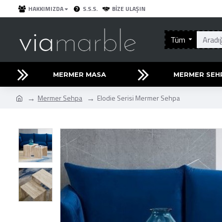
HAKKIMIZDA
S.S.S.
BIZE ULAŞIN
Tüm
MERMER MASA
MERMER SEH
Mermer Sehpa
Elodie Serisi Mermer Sehpa