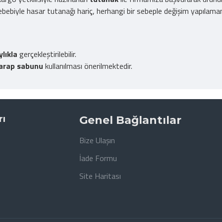
bebiyle hasar tutanağı hariç, herhangi bir sebeple değişim yapılama
ylıkla
gerçekleştirilebilir.
arap sabunu
kullanılması önerilmektedir.
rı
Genel Bağlantılar
Bize Ulaşın
İade Formu
Site Haritası