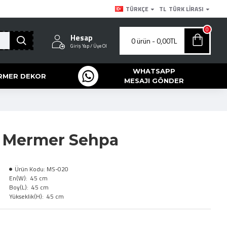
TÜRKÇE
TL
TÜRK LIRASI
0
Hesap
0 ürün - 0,00TL
Giriş Yap / Üye Ol
WHATSAPP
RMER DEKOR
MESAJI GÖNDER
si Mermer Sehpa
Ürün Kodu:
MS-020
En(W):
45 cm
Boy(L):
45 cm
Yükseklik(H):
45 cm