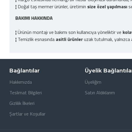
¦
Doğal taş mermer ürünler, üretimin
size özel yapılması
se
BAKIMI HAKKINDA
¦
Ürünün montajı ve bakımı son kullanıcıya yöneliktir ve
kola
¦
Temizlik esnasında
asitli ürünler
uzak tutulmalı, yalnızca
Bağlantılar
Üyelik Bağlantıla
Hakkımızda
Üyeliğim
Teslimat Bilgileri
Satın Aldıklarım
Gizlilik İlkeleri
Şartlar ve Koşullar