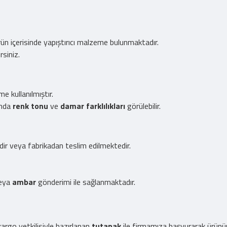
 ürün içerisinde yapıştırıcı malzeme bulunmaktadır.
rsiniz.
 kullanılmıştır.
ında
renk tonu
ve
damar farklılıkları
görülebilir.
edir veya fabrikadan teslim edilmektedir.
eya
ambar
gönderimi ile sağlanmaktadır.
rgo yetkilisiyle hazırlanan
tutanak
ile firmamıza başvurarak ürünü