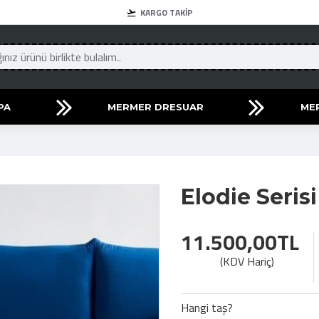
KARGO TAKIP
PA
MERMER DRESUAR
ME
Elodie Seri
11.500,00TL
(KDV Hariç)
Hangi taş?