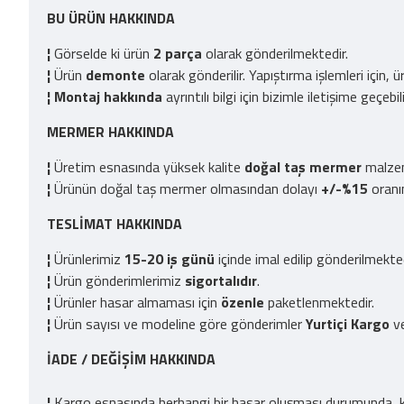
BU ÜRÜN HAKKINDA
¦
Görselde ki ürün
2 parça
olarak gönderilmektedir.
¦
Ürün
demonte
olarak gönderilir. Yapıştırma işlemleri için,
¦
Montaj hakkında
ayrıntılı bilgi için bizimle iletişime geçebili
MERMER HAKKINDA
¦
Üretim esnasında yüksek kalite
doğal taş mermer
malzeme
¦
Ürünün doğal taş mermer olmasından dolayı
+/-%15
oran
TESLİMAT HAKKINDA
¦
Ürünlerimiz
15-20 iş günü
içinde imal edilip gönderilmekt
¦
Ürün gönderimlerimiz
sigortalıdır
.
¦
Ürünler hasar almaması için
özenle
paketlenmektedir.
¦
Ürün sayısı ve modeline göre gönderimler
Yurtiçi Kargo
v
İADE / DEĞİŞİM HAKKINDA
¦
Kargo esnasında herhangi bir hasar oluşması durumunda, ka