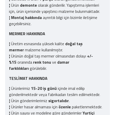
¦
Ürün
demonte
olarak gönderilir. Yapıştırma işlemleri
için, ürün içerisinde yapıştırıcı malzeme bulunmaktadır.
¦
Montaj hakkında
ayrıntılı bilgi için bizimle iletişime
geçebilirsiniz.
MERMER HAKKINDA
¦
Üretim esnasında yüksek kalite
doğal taş
mermer
malzeme kullanılmıştır.
¦
Ürünün doğal taş mermer olmasından dolayı
+/-
%15
oranında
renk tonu
ve
damar
farklılıkları
görülebilir.
TESLİMAT HAKKINDA
¦
Ürünlerimiz
15-20 iş günü
içinde imal edilip
gönderilmektedir veya fabrikadan teslim edilmektedir.
¦
Ürün gönderimlerimiz
sigortalıdır
.
¦
Ürünler hasar almaması için
özenle
paketlenmektedir.
¦
Ürün sayısı ve modeline göre gönderimler
Yurtiçi