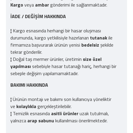
Kargo
veya
ambar
gönderimi ile sağlanmaktadır.
İADE / DEĞİŞİM HAKKINDA
¦
Kargo esnasında herhangi bir hasar oluşması
durumunda, kargo yetkilisiyle hazırlanan
tutanak
ile
firmamıza başvurarak ürünün yenisi
bedelsiz
şekilde
tekrar gönderilir.
¦
Doğal taş mermer ürünler, üretimin
size özel
yapılması
sebebiyle hasar tutanağı hariç, herhangi bir
sebeple değişim yapılamamaktadır.
BAKIMI HAKKINDA
¦
Ürünün montajı ve bakımı son kullanıcıya yöneliktir
ve
kolaylıkla
gerçekleştirilebilir.
¦
Temizlik esnasında
asitli ürünler
uzak tutulmalı,
yalnızca
arap sabunu
kullanılması önerilmektedir.