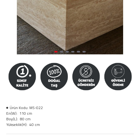
Ürün Kodu:
MS-022
En(W):
110 cm
Boy(L):
80 cm
Yükseklik(H):
40 cm