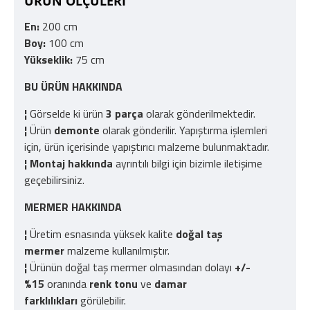
ÜRÜN ÖLÇÜLERİ
En:
200 cm
Boy:
100 cm
Yükseklik:
75 cm
BU ÜRÜN HAKKINDA
¦
Görselde ki ürün
3 parça
olarak gönderilmektedir.
¦
Ürün
demonte
olarak gönderilir. Yapıştırma işlemleri
için, ürün içerisinde yapıştırıcı malzeme bulunmaktadır.
¦
Montaj hakkında
ayrıntılı bilgi için bizimle iletişime
geçebilirsiniz.
MERMER HAKKINDA
¦
Üretim esnasında yüksek kalite
doğal taş
mermer
malzeme kullanılmıştır.
¦
Ürünün doğal taş mermer olmasından dolayı
+/-
%15
oranında
renk tonu
ve
damar
farklılıkları
görülebilir.