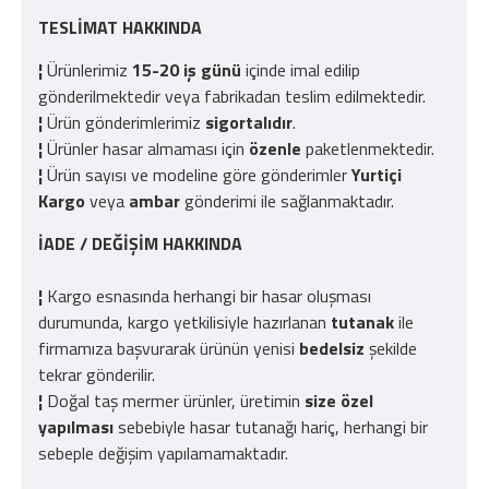
TESLİMAT HAKKINDA
¦
Ürünlerimiz
15-20 iş günü
içinde imal edilip
gönderilmektedir veya fabrikadan teslim edilmektedir.
¦
Ürün gönderimlerimiz
sigortalıdır
.
¦
Ürünler hasar almaması için
özenle
paketlenmektedir.
¦
Ürün sayısı ve modeline göre gönderimler
Yurtiçi
Kargo
veya
ambar
gönderimi ile sağlanmaktadır.
İADE / DEĞİŞİM HAKKINDA
¦
Kargo esnasında herhangi bir hasar oluşması
durumunda, kargo yetkilisiyle hazırlanan
tutanak
ile
firmamıza başvurarak ürünün yenisi
bedelsiz
şekilde
tekrar gönderilir.
¦
Doğal taş mermer ürünler, üretimin
size özel
yapılması
sebebiyle hasar tutanağı hariç, herhangi bir
sebeple değişim yapılamamaktadır.