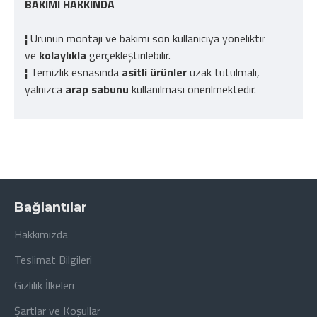
BAKIMI HAKKINDA
¦
Ürünün montajı ve bakımı son kullanıcıya yöneliktir
ve
kolaylıkla
gerçekleştirilebilir.
¦
Temizlik esnasında
asitli ürünler
uzak tutulmalı,
yalnızca
arap sabunu
kullanılması önerilmektedir.
Bağlantılar
Hakkımızda
Teslimat Bilgileri
Gizlilik İlkeleri
Şartlar ve Koşullar