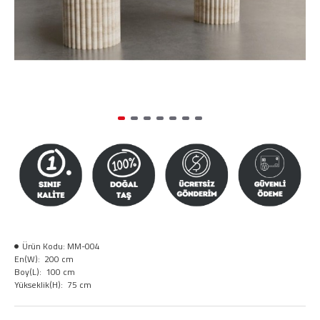
Ürün Kodu:
MM-004
En(W):
200 cm
Boy(L):
100 cm
Yükseklik(H):
75 cm