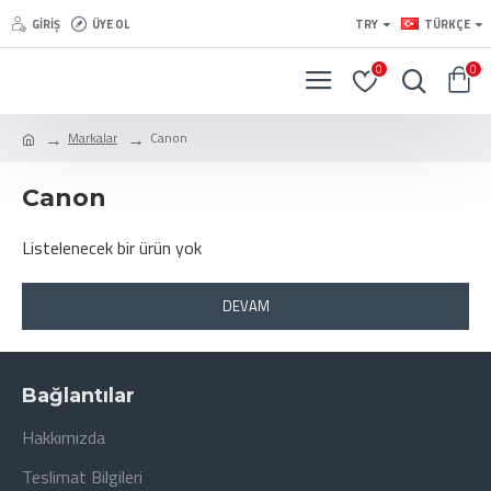
GIRIŞ
ÜYE OL
TRY
TÜRKÇE
0
0
Markalar
Canon
Canon
Listelenecek bir ürün yok
DEVAM
Bağlantılar
Hakkımızda
Teslimat Bilgileri