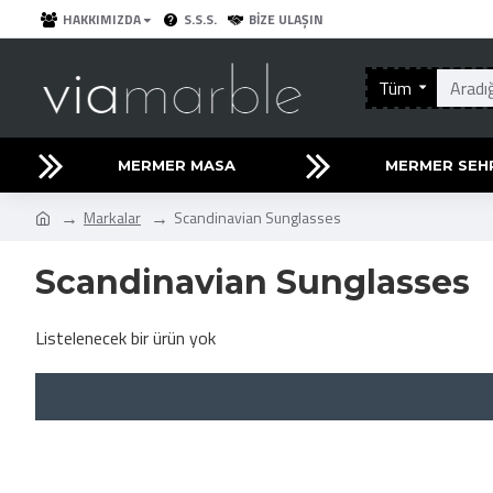
HAKKIMIZDA
S.S.S.
BIZE ULAŞIN
Tüm
MERMER MASA
MERMER SEH
Markalar
Scandinavian Sunglasses
Scandinavian Sunglasses
Listelenecek bir ürün yok