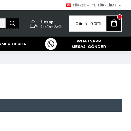
TÜRKÇE
TL
TÜRK LIRASI
0
Hesap
0 ürün - 0,00TL
Giriş Yap / Üye Ol
WHATSAPP
RMER DEKOR
MESAJI GÖNDER