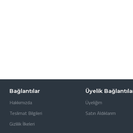
Bağlantılar
Üyelik Bağlantıla
Hakkımızda
Üyeliğim
Teslimat Bilgileri
Satın Aldıklarım
Gizlilik İlkeleri