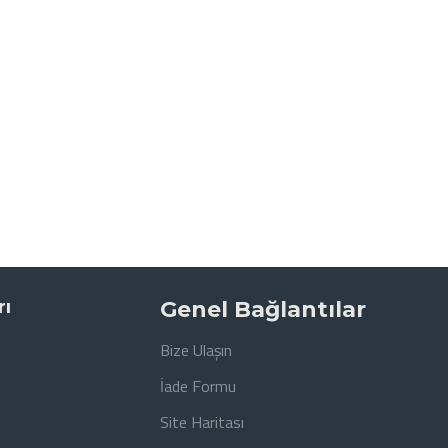
rı
Genel Bağlantılar
Bize Ulaşın
İade Formu
Site Haritası