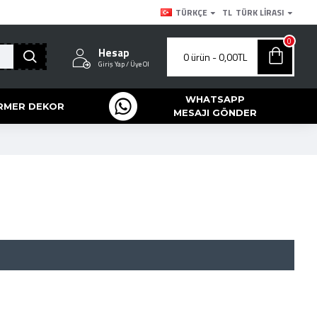
TÜRKÇE
TL
TÜRK LIRASI
0
Hesap
0 ürün - 0,00TL
Giriş Yap / Üye Ol
WHATSAPP
RMER DEKOR
MESAJI GÖNDER