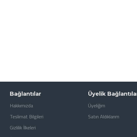
Bağlantılar
Üyelik Bağlantıla
Hakkımızda
Üyeliğim
Teslimat Bilgileri
Satın Aldıklarım
Gizlilik İlkeleri