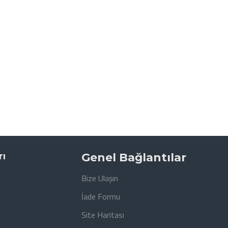
rı
Genel Bağlantılar
Bize Ulaşın
İade Formu
Site Haritası