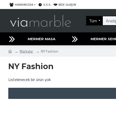
HAKKIMIZDA
S.S.S.
BIZE ULAŞIN
Tüm
MERMER MASA
MERMER SEH
Markalar
NY Fashion
NY Fashion
Listelenecek bir ürün yok