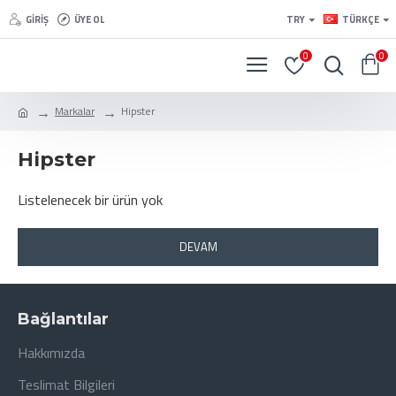
GIRIŞ
ÜYE OL
TRY
TÜRKÇE
0
0
Markalar
Hipster
Hipster
Listelenecek bir ürün yok
DEVAM
Bağlantılar
Hakkımızda
Teslimat Bilgileri