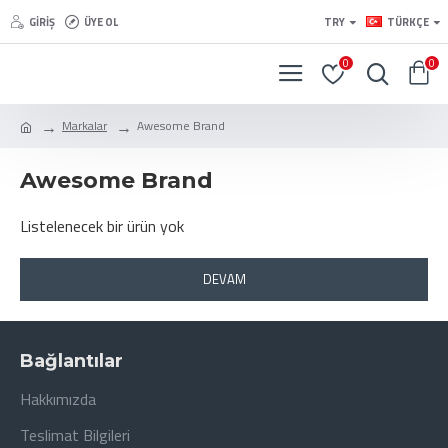
GIRIŞ
ÜYE OL
TRY
TÜRKÇE
0
0
Markalar
Awesome Brand
Awesome Brand
Listelenecek bir ürün yok
DEVAM
Bağlantılar
Hakkımızda
Teslimat Bilgileri